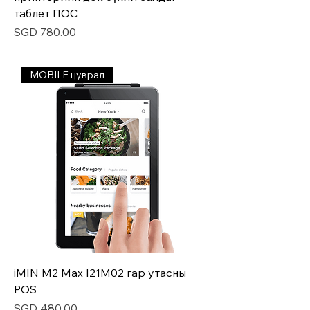
таблет ПОС
Price
SGD 780.00
MOBILE цуврал
iMIN M2 Max I21M02 гар утасны
POS
Price
SGD 480.00