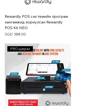
Rewardly POS системийн програм
хангамжид зориулсан Rewardly
POS Kit NEO
Price
SGD 388.00
PRO цуврал