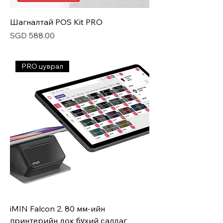
Шагналтай POS Kit PRO
Price
SGD 588.00
PRO цуврал
iMIN Falcon 2, 80 мм-ийн
принтерийн док бүхий салдаг