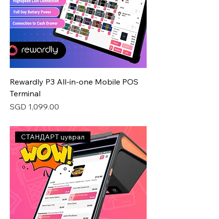
Rewardly P3 All-in-one Mobile POS
Terminal
Price
SGD 1,099.00
СТАНДАРТ цуврал