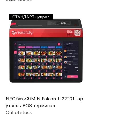
СТАНДАРТ цуврал
NFC бүхий iMIN Falcon 1 I22T01 гар
утасны POS терминал
Out of stock