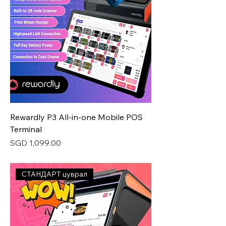
Rewardly P3 All-in-one Mobile POS
Terminal
Price
SGD 1,099.00
СТАНДАРТ цуврал