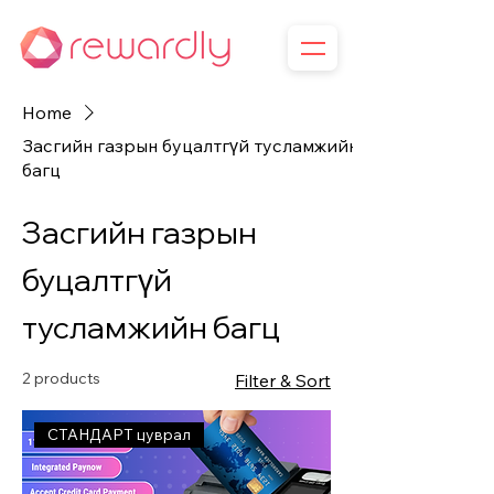
Home
Засгийн газрын буцалтгүй тусламжийн
багц
Засгийн газрын
буцалтгүй
тусламжийн багц
2 products
Filter & Sort
СТАНДАРТ цуврал