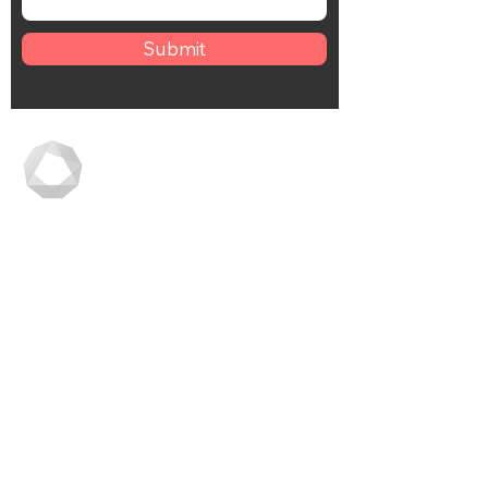
Submit
SG дахь POS, QR захиалга, CRM үнэнч,
нэгдсэн дижитал төлбөр бүхий хамгийн
хурдан хөгжиж буй үүлэн платформ.
+65 6681 6538
hello@rewardly.app
+65 9739 0150
+65 9739 0150