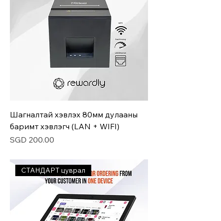
Шагналтай хэвлэх 80мм дулааны
баримт хэвлэгч (LAN + WIFI)
Price
SGD 200.00
СТАНДАРТ цуврал