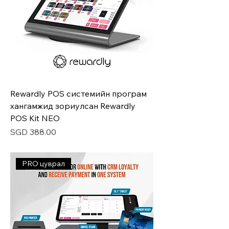
Rewardly POS системийн програм
хангамжид зориулсан Rewardly
POS Kit NEO
Price
SGD 388.00
PRO цуврал