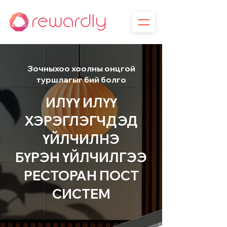
Зочныхоо хоолны онцгой
туршлагыг бий болго
ИЛҮҮ ИЛҮҮ
ХЭРЭГЛЭГЧДЭД
ҮЙЛЧИЛНЭ
БҮРЭН ҮЙЛЧИЛГЭЭ
РЕСТОРАН ПОСТ
СИСТЕМ