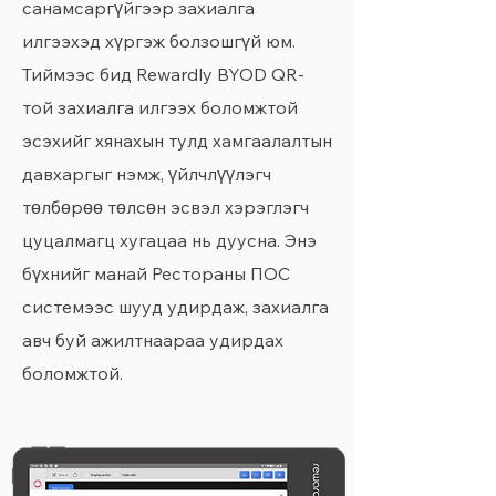
санамсаргүйгээр захиалга
илгээхэд хүргэж болзошгүй юм.
Тиймээс бид Rewardly BYOD QR-
той захиалга илгээх боломжтой
эсэхийг хянахын тулд хамгаалалтын
давхаргыг нэмж, үйлчлүүлэгч
төлбөрөө төлсөн эсвэл хэрэглэгч
цуцалмагц хугацаа нь дуусна. Энэ
бүхнийг манай Рестораны ПОС
системээс шууд удирдаж, захиалга
авч буй ажилтнаараа удирдах
боломжтой.