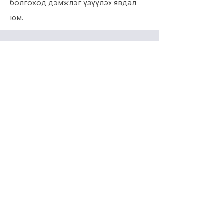
болгоход дэмжлэг үзүүлэх явдал
юм.
Худалдан авагчиддаа хямд
үнээр аваарай
LOYALTY OS-той
ИЛҮҮ ЗАРНА
Та үнэ төлбөргүй хөнгөлөлт үзүүлэх
эсвэл гишүүнчлэлээ
нэмэгдүүлэхийг хүсч байгаа
эсэхээс үл хамааран Concierge-ийн
тусламжтайгаар зорилгоо
биелүүлэхийн тулд хэдхэн