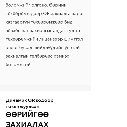
боломжийг олгоно. Өөрийн
төхөөрөмж дээр QR захиалга зэрэг
хязгааргүй төхөөрөмжөөр бид
зөвхөн нэг захиалгыг авдаг тул та
төхөөрөмжийн лицензээр шимтгэл
авдаг бусад шийдлүүдийн үнэтэй
захиалгын төлбөрөөс хэмнэх
боломжтой.
Динамик QR кодоор
токенжуулсан
ӨӨРИЙГӨӨ
ЗАХИАЛАХ