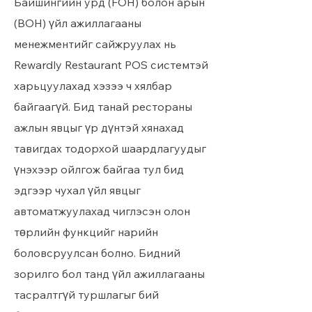
Байшингийн урд (FOH) болон арын
(BOH) үйл ажиллагааны
менежментийг сайжруулах нь
Rewardly Restaurant POS системтэй
харьцуулахад хэзээ ч хялбар
байгаагүй. Бид танай рестораны
ажлын явцыг үр дүнтэй хянахад
тавигдах тодорхой шаардлагуудыг
үнэхээр ойлгож байгаа тул бид
эдгээр чухал үйл явцыг
автоматжуулахад чиглэсэн олон
төрлийн функцийг нарийн
боловсруулсан болно. Бидний
зорилго бол танд үйл ажиллагааны
тасралтгүй туршлагыг бий