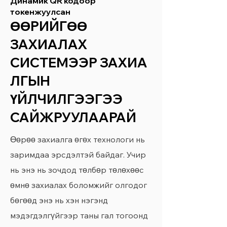
Динамик QR кодоор
токенжуулсан
ӨӨРИЙГӨӨ
ЗАХИАЛАХ
СИСТЕМЭЭР ЗАХИА
ЛГЫН
ҮЙЛЧИЛГЭЭГЭЭ
САЙЖРУУЛААРАЙ
Өөрөө захиалга өгөх технологи нь
заримдаа эрсдэлтэй байдаг. Учир
нь энэ нь зочдод төлбөр төлөхөөс
өмнө захиалах боломжийг олгодог
бөгөөд энэ нь хэн нэгэнд
мэдэгдэлгүйгээр таны гал тогоонд