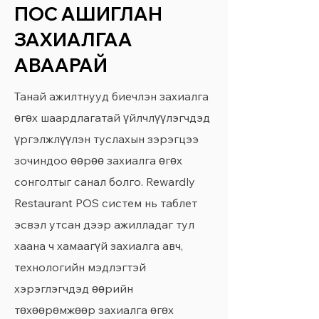
ПОС АШИГЛАН
ЗАХИАЛГАА
АВААРАЙ
Танай ажилтнууд биечлэн захиалга
өгөх шаардлагатай үйлчлүүлэгчдэд
үргэлжлүүлэн туслахын зэрэгцээ
зочиндоо өөрөө захиалга өгөх
сонголтыг санал болго. Rewardly
Restaurant POS систем нь таблет
эсвэл утсан дээр ажилладаг тул
хаана ч хамаагүй захиалга авч,
технологийн мэдлэгтэй
хэрэглэгчдэд өөрийн
төхөөрөмжөөр захиалга өгөх