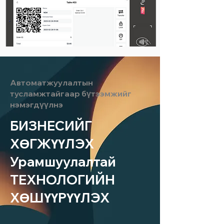
Автоматжуулалтын
тусламжтайгаар бүтээмжийг
нэмэгдүүлнэ
БИЗНЕСИЙГ
ХӨГЖҮҮЛЭХ
Урамшуулалтай
ТЕХНОЛОГИЙН
ХӨШҮҮРҮҮЛЭХ