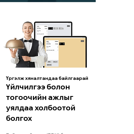
Үргэлж хяналтандаа байлгаарай
Үйлчилгээ болон
тогоочийн ажлыг
уялдаа холбоотой
болгох