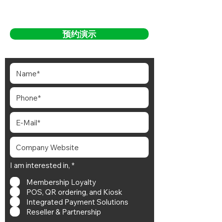
预约演示
必
I am interested in,
*
填
Membership Loyalty
POS, QR ordering, and Kiosk
Integrated Payment Solutions
Reseller & Partnership