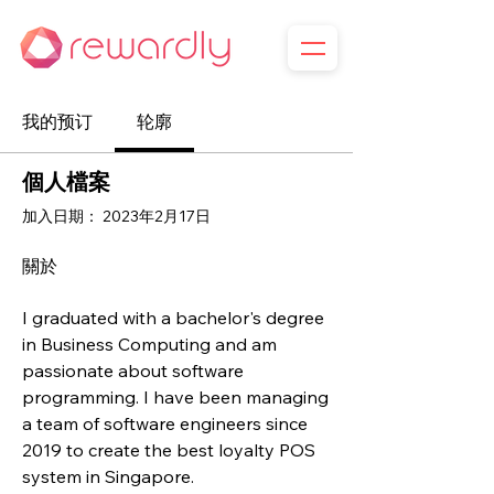
我的预订
轮廓
個人檔案
加入日期： 2023年2月17日
關於
I graduated with a bachelor's degree 
in Business Computing and am 
passionate about software 
programming. I have been managing 
a team of software engineers since 
2019 to create the best loyalty POS 
system in Singapore.