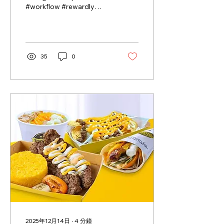
#workflow #rewardly
TABLE CONTENT 市面上
常见的两种会员系统模式 什
么是 Rewardly
LoyaltyOS？ 什么是第三方
整合式会员系统？ 为什么我
35
0
们把会员系统视为「基础
层」 原生模块 vs API 整
合：稳定性与成本的现实考
量 交易「进行中」的互动价
值 原生全渠道体验，而不是
多点拼接 时间与机会成本，
往往被低估 我们如何看待这
两种选择 在与餐饮业、零售
业以及美容美发行业的商户
交流过程中，我经常被问到
一个问题： 「内建会员系统
的 POS，和通过第三方整
合会员系统的 POS，真正
的差别在哪里？」 在
Rewardly ，这个问题正是
我们设计 Rewardly
LoyaltyOS 的起点。我们选
2025年12月14日
∙
4
分鐘