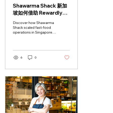
择了一条不同的路径—— 不
Shawarma Shack 新加
把会员系统当作外接功能，
而是将它设计为 POS 工作
坡如何借助 Rewardly
流程的一部分 。 这篇文
CommerceOS 实现快
章，我想从第一线观察出
Discover how Shawarma
发，分享我们为什么这样设
餐运营规模化升级
Shack scaled fast-food
计、这种架构能为商户带来
operations in Singapore
什么价值，以及它与**第三
using Rewardly
方整合式会员系统（3rd-
CommerceOS. Learn how
party integrated loyalty...
Shawarma Shack
achieved efficient growth.
6
0