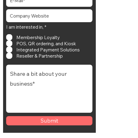
必
I am interested in,
*
填
Membership Loyalty
POS, QR ordering, and Kiosk
Integrated Payment Solutions
Reseller & Partnership
Submit