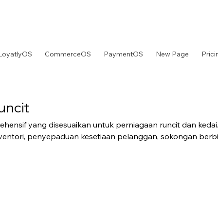
LoyatlyOS
CommerceOS
PaymentOS
New Page
Prici
uncit
hensif yang disesuaikan untuk perniagaan runcit dan kedai
entori, penyepaduan kesetiaan pelanggan, sokongan berb
njutan untuk operasi runcit.