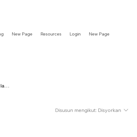
ng
New Page
Resources
Login
New Page
.
ilang
Disusun mengikut:
Disyorkan