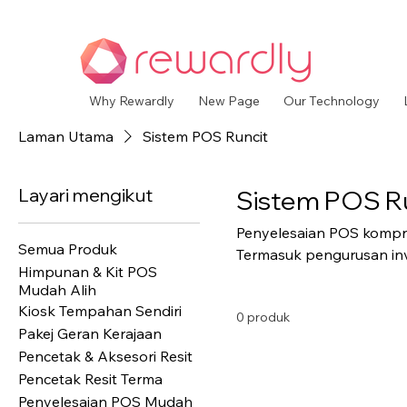
Why Rewardly
New Page
Our Technology
Laman Utama
Sistem POS Runcit
Layari mengikut
Sistem POS R
Penyelesaian POS kompre
Semua Produk
Termasuk pengurusan inv
Himpunan & Kit POS
terminal dan pelaporan la
Mudah Alih
Kiosk Tempahan Sendiri
0 produk
Pakej Geran Kerajaan
Pencetak & Aksesori Resit
Pencetak Resit Terma
Penyelesaian POS Mudah