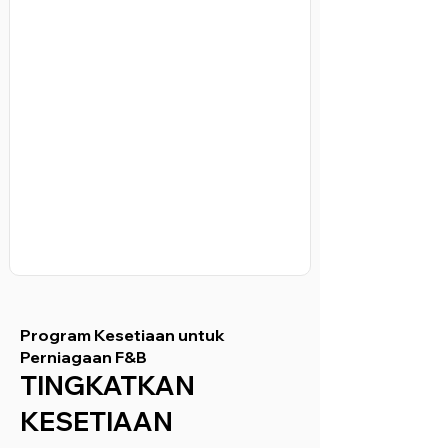
Program Kesetiaan untuk
Perniagaan F&B
TINGKATKAN
KESETIAAN