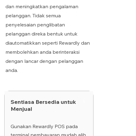
dan meningkatkan pengalaman
pelanggan. Tidak semua
penyelesaian penglibatan
pelanggan direka bentuk untuk
diautomatikkan seperti Rewardly dan
membolehkan anda berinteraksi
dengan lancar dengan pelanggan
anda.
Sentiasa Bersedia untuk
1
Menjual
Gunakan Rewardly POS pada
terminal pembayaran mudah alih.