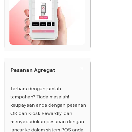
Pesanan Agregat
3
Terharu dengan jumlah
tempahan? Tiada masalah!
keupayaan anda dengan pesanan
QR dan Kiosk Rewardly, dan
menyepadukan pesanan dengan
lancar ke dalam sistem POS anda.