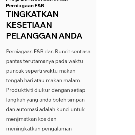
Perniagaan F&B
TINGKATKAN
KESETIAAN
PELANGGAN ANDA
Perniagaan F&B dan Runcit sentiasa
pantas terutamanya pada waktu
puncak seperti waktu makan
tengah hari atau makan malam.
Produktiviti diukur dengan setiap
langkah yang anda boleh simpan
dan automasi adalah kunci untuk
menjimatkan kos dan
meningkatkan pengalaman