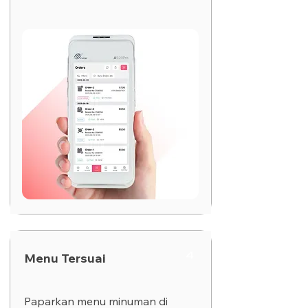
Menu Tersuai
4
Paparkan menu minuman di